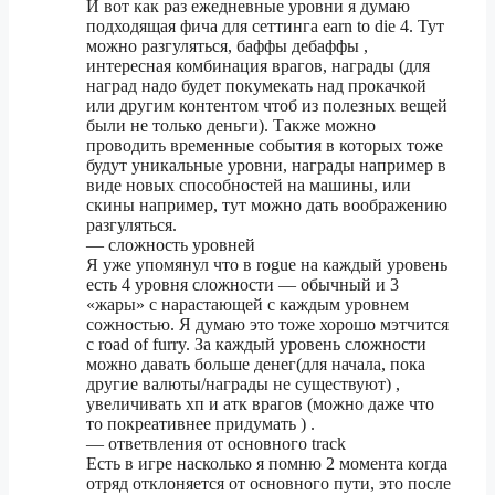
И вот как раз ежедневные уровни я думаю
подходящая фича для сеттинга earn to die 4. Тут
можно разгуляться, баффы дебаффы ,
интересная комбинация врагов, награды (для
наград надо будет покумекать над прокачкой
или другим контентом чтоб из полезных вещей
были не только деньги). Также можно
проводить временные события в которых тоже
будут уникальные уровни, награды например в
виде новых способностей на машины, или
скины например, тут можно дать воображению
разгуляться.
— сложность уровней
Я уже упомянул что в rogue на каждый уровень
есть 4 уровня сложности — обычный и 3
«жары» с нарастающей с каждым уровнем
сожностью. Я думаю это тоже хорошо мэтчится
с road of furry. За каждый уровень сложности
можно давать больше денег(для начала, пока
другие валюты/награды не существуют) ,
увеличивать хп и атк врагов (можно даже что
то покреативнее придумать ) .
— ответвления от основного track
Есть в игре насколько я помню 2 момента когда
отряд отклоняется от основного пути, это после