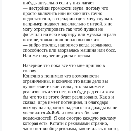
нибудь актуально если у них лагает
— настройки громкости звука, потому что
просто включить или выключить точно
недостаточно, в сценарии где я хочу слушать
например подкаст параллельно с игрой, я не
могу отрегулировать так чтоб пушки не
фигачили на всю квартиру или музыка играла
потише, только полностью выключить.
— вибро отклик, например когда зарядилась
способность или взорвалась машина или босс.
Или же получение урона в целом
Наверное это пока все что мне пришло в
голову.
Конечно я понимаю что возможности
ограниченны, и конечно это ваше дело вы
лучше знаете свои силы , что вы можете
реализовать а что нет, но я буду рад если хотя
бы что то из этого будет реализовано. Как я и
сказал, игра имеет потенциал, и благодаря
выходу на андроид я надеюсь что доходы ваши
увеличатся 🙏🙏🙏 и появится больше
возможностей. Я сам смотрю каждую рекламу
которая есть. Кстати с рекламами странно,
часто нет вообще рекламы, закончилась просто,