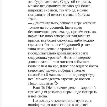
это будет заметнее. С другой стороны,
можно всё сдвинуть вправо для более
широких экранов, так что да, можно
поправить. И вместе с этим и бонусы
тоже.
— Действительно, сейчас в игре контент
только на 30 уровней. Была идея
бесконечного режима, да, причём есть два
варианта: либо генерация рандомных
врагов, всё более сложных, либо можно
сделать забег на все 30 уровней разом —
типа начинаешь на уровне 1 и
последовательно добавляются враги
следующих уровней. Но это наверное
длинновато — там чистого геймплея
больше чем на час, плюс последнего босса
(вероятно) можно победить только
полной из 6 машин, а они не доедут туда
все. Может сделать отрезки до боссов…
Надо подумать 🙂
— Earn To Die на самом деле — хороший
пример для развития игры, надо поиграть
в неё снова.
— По поводу отклонения от пути есть
вообще такая идея: сейчас в игре все