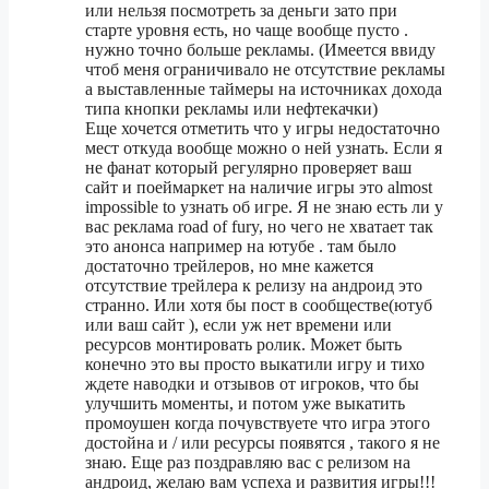
или нельзя посмотреть за деньги зато при
старте уровня есть, но чаще вообще пусто .
нужно точно больше рекламы. (Имеется ввиду
чтоб меня ограничивало не отсутствие рекламы
а выставленные таймеры на источниках дохода
типа кнопки рекламы или нефтекачки)
Еще хочется отметить что у игры недостаточно
мест откуда вообще можно о ней узнать. Если я
не фанат который регулярно проверяет ваш
сайт и поеймаркет на наличие игры это almost
impossible to узнать об игре. Я не знаю есть ли у
вас реклама road of fury, но чего не хватает так
это анонса например на ютубе . там было
достаточно трейлеров, но мне кажется
отсутствие трейлера к релизу на андроид это
странно. Или хотя бы пост в сообществе(ютуб
или ваш сайт ), если уж нет времени или
ресурсов монтировать ролик. Может быть
конечно это вы просто выкатили игру и тихо
ждете наводки и отзывов от игроков, что бы
улучшить моменты, и потом уже выкатить
промоушен когда почувствуете что игра этого
достойна и / или ресурсы появятся , такого я не
знаю. Еще раз поздравляю вас с релизом на
андроид, желаю вам успеха и развития игры!!!