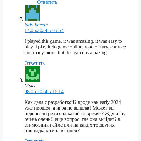
Ответить
ludo bheem
14.05.2024 в 05:54
I played this game. it was amazing. it was easy to
play. I play ludo game online, road of fury, car race
and many more. but this game is amazing.
Ответить
Maks
08.05.2024 в 16:14
Как дела с разработкой? вроде как early 2024
уже прошел, а игра не вышла(( Может вы
перенесли релиз на какое то время?? Жду игру
очень очень!! еще вопрос, где она выйдет? в
стиме/эпик геймс или на каких то других
площадках типа вк плей?