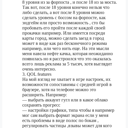
8 уровня из за форпоста , и после 18 из за моста.
Так вот, после 18 уровня конечно нельзя что
либо сделать, а вот после 8 уровня можно
сделать уровень с боссом на форпосте, как
эндгейм или просто возможность , сто бы
пробовать его пройти после каждой своей
прокачки например. Или имеется посреди
карты город, можно сделать заезд в город
может в виде как раз бесконечного режима
например, или чего нить еще. На эти мысли
меня навела нефте качка, которая неожиданно
появилась но я расстроился что это оказалась
всего лишь реклама за 5 тысяч, хотя выглядит
очень интересно.
3. QOL features
На мой взгляд не хватает в игре настроек, их
возможности сопоставимы с средней игрой в
браузере, хотя на телефоне можно это
расширить. Например:
— выбрать аккаунт гугл или в какое облако
сохранять прогресс
— настройки графики, типа чтобы я например
мог сам выбрать формат экрана если у меня
есть проблемы в виде полос по бокам ,
регулировать частицы ,взывы может для кого