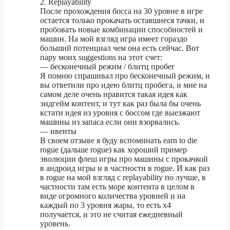
2. Replayability
После прохождения босса на 30 уровне в игре
остается только прокачать оставшиеся тачки, и
пробовать новые комбинации способностей и
машин. На мой взгляд игра имеет гораздо
больший потенциал чем она есть сейчас. Вот
пару моих suggestions на этот счет:
— бесконечный режим / блитц пробег
Я помню спрашивал про бесконечный режим, и
вы ответили про идею блитц пробега, и мне на
самом деле очень нравится такая идея как
эндгейм контент, и тут как раз была бы очень
кстати идея из уровня с боссом где выезжают
машины из запаса если они взорвались.
— ивенты
В своем отзыве я буду вспоминать earn to die
rogue (дальше rogue) как хороший пример
эволюции флеш игры про машины с прокачкой
в андроид игры и в частности в rogue. И как раз
в rogue на мой взгляд с replayability по лучше, в
частности там есть море контента в целом в
виде огромного количества уровней и на
каждый по 3 уровня жары, то есть х4
получается, и это не считая ежедневный
уровень.