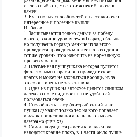
разнообразная, нормальное количество машин
из чего выбрать, мне этот аспект был очень
важен
3. Куча новых способностей и пассивки очень
интересные и полезные вышли
Из багов:
1. Засчитываются только деньги за победу
врагов, в конце уровня reward гораздо больше
но получаешь гораздо меньше из за этого
приходится проходить множество раз один и
тот же уровень чтоб накопить на нормальную
прокачку машин
2. Плазменная пушпушкака которая пуляется
фиолетовыми шарами она проходит сквозь
врагов и может не взорваться вообще, из за
этого она очень не эффективна
3. Одна из пушек на автобусе целится слишком
далеко за поле видимости и не удобно ей
пользоваться очень
4. Способность лазер (который синий и не
пушка) дамажит только тех на кого попадает
кружок прицеливания а не на всю высоту
лазера(мб фича хз)
5. Самонаводящиеся ракеты как пассивка
наводятся крайне плохо, в 1 части было лучше