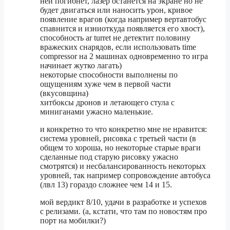
ней погибнет, лазер останется на экране но не
будет двигаться или наносить урон, кривое
появление врагов (когда например вертавтобус
спавнится и изниоткуда появляется его хвост),
способность ar turret не детектит половину
вражеских снарядов, если использовать time
compressor на 2 машинах одновременно то игра
начинает жутко лагать)
некоторые способности выполнены по
ощущениям хуже чем в первой части
(вкусовщина)
хитбоксы дронов и летающего стула с
миниганами ужасно маленькие.
и конкретно то что конкретно мне не нравится:
система уровней, рисовка с третьей части (в
общем то хороша, но некоторые старые враги
сделанные под старую рисовку ужасно
смотрятся) и несбалансированность некоторых
уровней, так например сопровождение автобуса
(лвл 13) гораздо сложнее чем 14 и 15.
мой вердикт 8/10, удачи в разработке и успехов
с релизами. (а, кстати, что там по новостям про
порт на мобилки?)