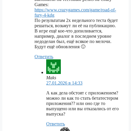
Games:
https://www.crazygames.com/game/road-of-
fury-4-kdg
По результатам 2х недельного теста будет
решаться, возьмут ли её на публикацию.
В игре ещё кое-что допиливается,
например, диалог в последнем уровне
недоделан был, ещё всякое по мелочи.
Будут ещё обновления 🙂
Ответить
Maks
27.01.2026 в 14:33
А как дела обстоят с приложением?
можно ли как то стать бетатестером
приложения?? или оно где то
выпущено или вы отказались от его
выпуска?
Ответить