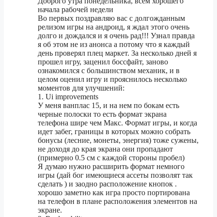
Доброго утра понедельника, всем хорошего
начала рабочей недели
Во первых поздравляю вас с долгожданным
релизом игры на андроид, я ждал этого очень
долго и дождался и я очень рад!!! Узнал правда
я об этом не из анонса а потому что я каждый
день проверял плец маркет. За несколько дней я
прошел игру, заценил боссфайт, заново
ознакомился с большинством механик, и в
целом оценил игру и прояснилось несколько
моментов для улучшений:
1. Ui improvements
У меня ванплас 15, и на нем по бокам есть
черные полоски то есть формат экрана
телефона шире чем Макс. Формат игры, и когда
идет забег, границы в которых можно собрать
бонусы (лесние, монеты, энергия) тоже сужены,
не доходя до края экрана они пропадают
(примерно 0.5 см с каждой стороны пробел)
Я думаю нужно расширить формат немного
игры (дай бог имеющиеся ассеты позволят так
сделать ) и заодно расположение кнопок .
хорошо заметно как игра просто портирована
на телефон в плане расположения элементов на
экране.